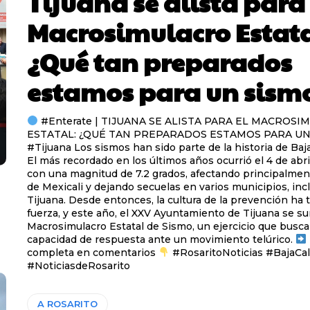
Tijuana se alista para 
Macrosimulacro Estata
¿Qué tan preparados
estamos para un sism
#Enterate | TIJUANA SE ALISTA PARA EL MACROS
ESTATAL: ¿QUÉ TAN PREPARADOS ESTAMOS PARA UN
#Tijuana Los sismos han sido parte de la historia de Baja
El más recordado en los últimos años ocurrió el 4 de abri
con una magnitud de 7.2 grados, afectando principalment
de Mexicali y dejando secuelas en varios municipios, inc
Tijuana. Desde entonces, la cultura de la prevención ha tomado
fuerza, y este año, el XXV Ayuntamiento de Tijuana se su
Macrosimulacro Estatal de Sismo, un ejercicio que busca
capacidad de respuesta ante un movimiento telúrico.
completa en comentarios
#RosaritoNoticias #BajaCalifornia
#NoticiasdeRosarito
A ROSARITO