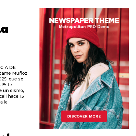
la
CIA DE
025, que se
te
e un sismo,
ali hace 15
a la