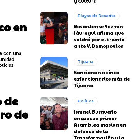
y Cultura
Playas de Rosarito
co en
Rosaritense Yazmín
Jáuregui afirma que
saldrá por el triunfo
ante V. Demopoulos
ue con una
munidad
Tijuana
ticias
Sancionan a cinco
exfuncionarios más de
Tijuana
 de
Política
ro de
Ismael Burgueño
encabeza primer
Asamblea masiva en
defensa de la
Transformación y la