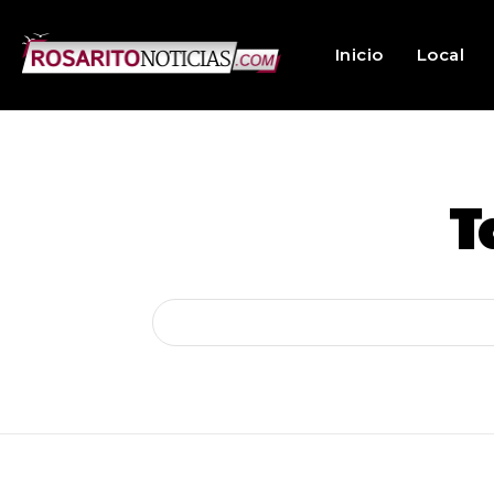
Inicio
Local
T