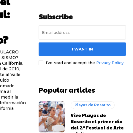
el
l:
Subscribe
o?
I WANT IN
IMULACRO
 SISMO?
I've read and accept the
Privacy Policy
.
 California.
l de 2010,
e al Valle
luido
Popular articles
ma al
 medir la
Información
Playas de Rosarito
Vive Playas de
Rosarito el primer día
del 2.º Festival de Arte