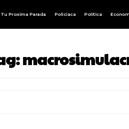
Tu Proxima Parada
Policiaca
Política
Econom
ag:
macrosimulac