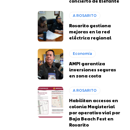
concierto de Elefante
A ROSARITO
Rosarito gestiona
mejoras en la red
eléctrica regional
Economía
AMPI garantiza
inversiones seguras
en zona costa
A ROSARITO
Habilitan accesos en
colonia Magisterial
por operativo vial por
Baja Beach Fest en
Rosarito