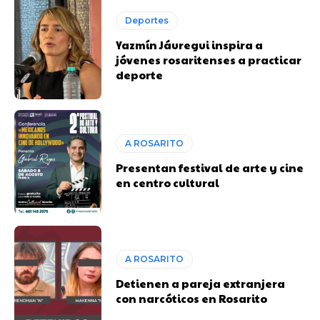
Deportes
Yazmín Jáuregui inspira a
jóvenes rosaritenses a practicar
deporte
A ROSARITO
Presentan festival de arte y cine
en centro cultural
A ROSARITO
Detienen a pareja extranjera
con narcóticos en Rosarito