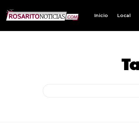
Inicio
Local
T