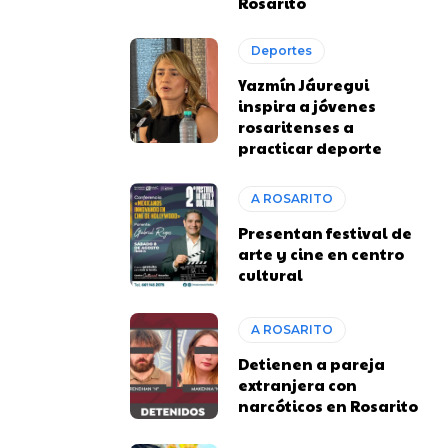
Rosarito
Deportes
Yazmín Jáuregui
inspira a jóvenes
rosaritenses a
practicar deporte
A ROSARITO
Presentan festival de
arte y cine en centro
cultural
A ROSARITO
Detienen a pareja
extranjera con
narcóticos en Rosarito