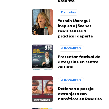
Rosarito
Deportes
Yazmín Jáuregui
inspira a jóvenes
rosaritenses a
practicar deporte
A ROSARITO
Presentan festival de
arte y cine en centro
cultural
A ROSARITO
Detienen a pareja
extranjera con
narcóticos en Rosarito