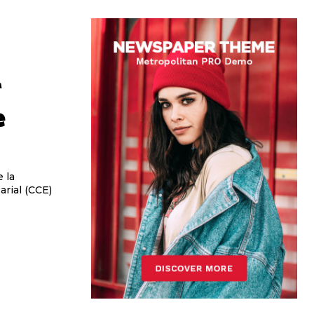
r
e
 la
rial (CCE)