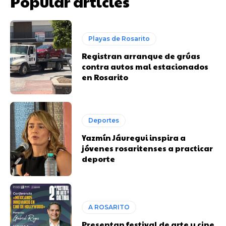
Popular articles
Playas de Rosarito
Registran arranque de grúas
contra autos mal estacionados
en Rosarito
Deportes
Yazmín Jáuregui inspira a
jóvenes rosaritenses a practicar
deporte
A ROSARITO
Presentan festival de arte y cine